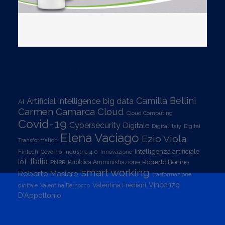
TAG CLOUD
Camilla Bellini
Artificial Intelligence
big data
AI
Carmen Camarca
Cloud
Cloud Computing
Covid-19
Cybersecurity
Digitale
Digital Italy
Digital
Elena Vaciago
Ezio Viola
Transformation
Intelligenza artificiale
Industria 4.0
Fintech
Governo
Innovazione
Italia
IoT
Roberto Bonino
PNRR
Pubblica Amministrazione
smart working
Roberto Masiero
trasformazione
Vincenzo
Valentina Frediani
digitale
Valentina Bernocco
D'Appollonio