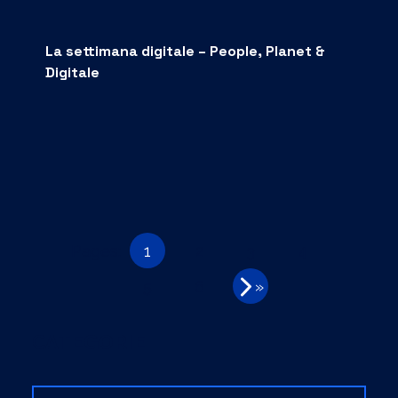
La settimana digitale – People, Planet &
Digitale
Pages:
1
2
3
4
5
6
»
CATEGORIE