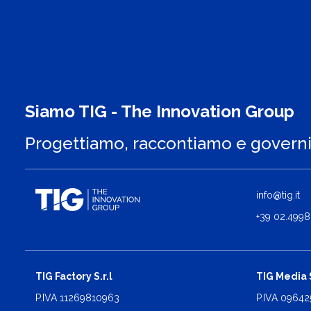
Siamo TIG - The Innovation Group
Progettiamo, raccontiamo e govern
info@tig.it
+39 02.4998
TIG Factory S.r.l
TIG Media S
P.IVA 11269810963
P.IVA 0964