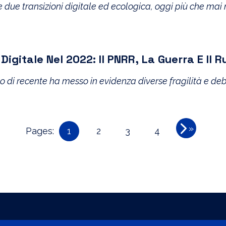
le due transizioni digitale ed ecologica, oggi più che mai
itale Nel 2022: Il PNRR, La Guerra E Il Ruo
ndo di recente ha messo in evidenza diverse fragilità e 
»
Pages:
1
2
3
4