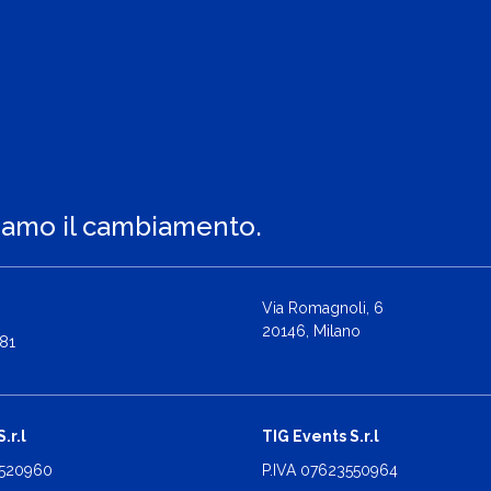
iamo il cambiamento.
Via Romagnoli, 6
20146, Milano
81
.r.l
TIG Events S.r.l
2520960
P.IVA 07623550964