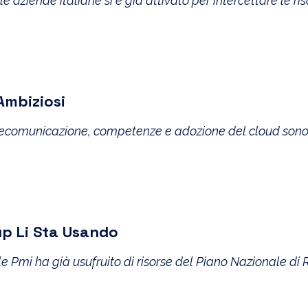
 aziende italiane si è già attivato per intercettare le ris
Ambiziosi
i telecomunicazione, competenze e adozione del cloud son
tup Li Sta Usando
 Pmi ha già usufruito di risorse del Piano Nazionale di R