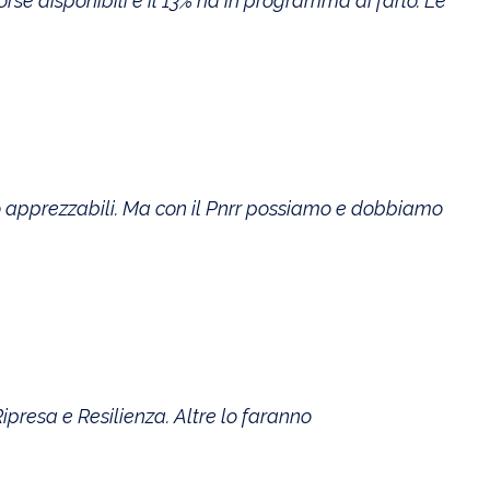
orse disponibili e il 13% ha in programma di farlo. Le
o apprezzabili. Ma con il Pnrr possiamo e dobbiamo
ipresa e Resilienza. Altre lo faranno