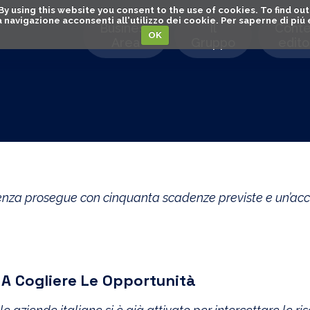
. By using this website you consent to the use of cookies. To find 
o la navigazione acconsenti all'utilizzo dei cookie. Per saperne di pi
Business
Il
Conte
OK
Area
Gruppo
editor
lienza prosegue con cinquanta scadenze previste e un’acc
o A Cogliere Le Opportunità