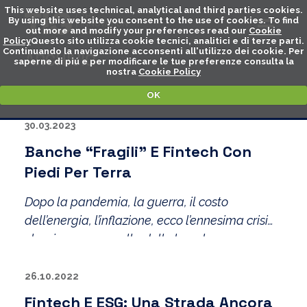
This website uses technical, analytical and third parties cookies.
By using this website you consent to the use of cookies. To find
out more and modify your preferences read our
Cookie
Policy
Questo sito utilizza cookie tecnici, analitici e di terze parti.
Continuando la navigazione acconsenti all'utilizzo dei cookie. Per
ARCHIVIO
saperne di piú e per modificare le tue preferenze consulta la
nostra
Cookie Policy
OK
30.03.2023
Banche “fragili” E Fintech Con
Piedi Per Terra
Dopo la pandemia, la guerra, il costo
dell’energia, l’inflazione, ecco l’ennesima crisi
che si somma: quella delle banche.
26.10.2022
Fintech E ESG: Una Strada Ancora