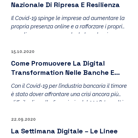
Nazionale Di Ripresa E Resilienza
Il Covid-19 spinge le imprese ad aumentare la
propria presenza online e a rafforzare i propri
canali e-commerce: anche le banche si
attrezzano per permettere transazioni sicure.
Pubblicata la bozza del Piano Nazionale di
15.10.2020
Ripresa e Resilienza.
Come Promuovere La Digital
Transformation Nelle Banche E
Prepararsi Al «New Normal»​
Con il Covid-19 per l’industria bancaria il timore
è stato dover affrontare una crisi ancora più
difficile di quella finanziaria del 2008. In realtà
per molte delle sfide affrontate il mercato era
pronto: in alcuni casi sono stati accelerati dei
22.09.2020
fenomeni già in atto. Le vere incognite
La Settimana Digitale – Le Linee
riguardano il «New Normal».