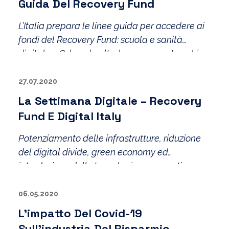
Guida Del Recovery Fund
L’Italia prepara le linee guida per accedere ai
fondi del Recovery Fund: scuola e sanità
digitale, 5G, banda ultralarga e smart working
le principali priorità del governo. In arrivo il
Piano Voucher e le nuove disposizioni per lo
27.07.2020
sviluppo di Industria 4.0.
La Settimana Digitale – Recovery
Fund E Digital Italy
Potenziamento delle infrastrutture, riduzione
del digital divide, green economy ed
introduzione delle tecnologie emergenti a
sostegno delle persone: sono queste le
principali aree innovative in cui verranno
06.05.2020
investite le risorse previste dal Recovery Fund.
L’impatto Del Covid-19
Sull’industria Del Risparmio