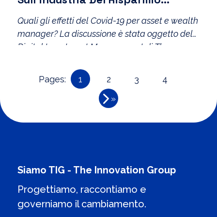
Gestito
Quali gli effetti del Covid-19 per asset e wealth
manager? La discussione è stata oggetto del
Digital Investment Management di The
Innovation Group, primo workshop del
Banking Program 2020.
Pages:
1
2
3
4
»
Siamo TIG - The Innovation Group
Progettiamo, raccontiamo e
governiamo il cambiamento.