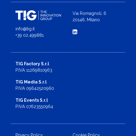
Via Romagnoli, 6
20146, Milano
info@tig.it
+39 02.499881
TIG Factory S.r.l
P.IVA 11269810963
TIG Media S.r.l
P.IVA 09642520960
TIG Events S.r.l
P.IVA 07623550964
Privacy Policy
Cookie Policy