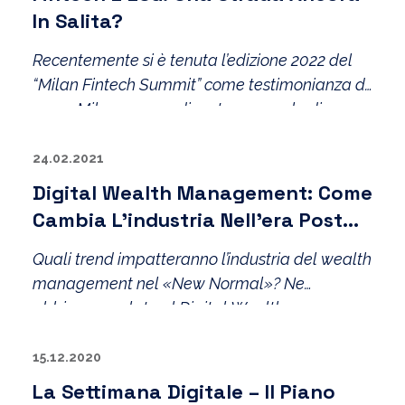
In Salita?
Recentemente si è tenuta l’edizione 2022 del
“Milan Fintech Summit” come testimonianza di
come Milano possa diventare un polo di
attrazione e di crescita di tutto l’ecosistema
fintech non solo italiano.
24.02.2021
Digital Wealth Management: Come
Cambia L’industria Nell’era Post
Covid
Quali trend impatteranno l’industria del wealth
management nel «New Normal»? Ne
abbiamo parlato al Digital Wealth
Management di TIG.
15.12.2020
La Settimana Digitale – Il Piano