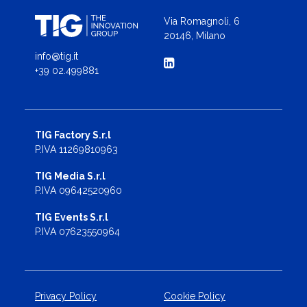
Via Romagnoli, 6
20146, Milano
info@tig.it
+39 02.499881
TIG Factory S.r.l
P.IVA 11269810963
TIG Media S.r.l
P.IVA 09642520960
TIG Events S.r.l
P.IVA 07623550964
Privacy Policy
Cookie Policy