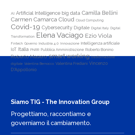
Camilla Bellini
Artificial Intelligence
big data
AI
Carmen Camarca
Cloud
Cloud Computing
Covid-19
Cybersecurity
Digitale
Digital Italy
Digital
Elena Vaciago
Ezio Viola
Transformation
Intelligenza artificiale
Industria 4.0
Fintech
Governo
Innovazione
Italia
IoT
Roberto Bonino
PNRR
Pubblica Amministrazione
smart working
Roberto Masiero
trasformazione
Vincenzo
Valentina Frediani
digitale
Valentina Bernocco
D'Appollonio
Siamo TIG - The Innovation Group
Progettiamo, raccontiamo e
governiamo il cambiamento.