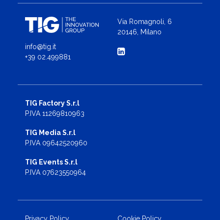
Via Romagnoli, 6
20146, Milano
info@tig.it
+39 02.499881
TIG Factory S.r.l
P.IVA 11269810963
TIG Media S.r.l
P.IVA 09642520960
TIG Events S.r.l
P.IVA 07623550964
Privacy Policy
Cookie Policy