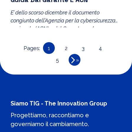
E’ dello scorso dicembre il documento
congiunto dell’Agenzia per la cybersicurezza
nazionale (ACN) e del Garante per la
protezione dei dati personali relativo alle linee
guida in materia di conservazione delle
Pages:
1
2
3
4
password.
5
»
Siamo TIG - The Innovation Group
Progettiamo, raccontiamo e
governiamo il cambiamento.