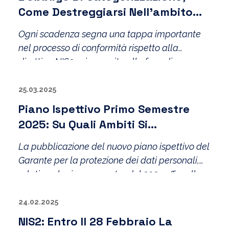
Come Destreggiarsi Nell’ambito
Della Prossima Scadenza ACN.
Ogni scadenza segna una tappa importante
nel processo di conformità rispetto alla
direttiva NIS2 e, in seguito alla fase di
registrazione e coinvolgimento dei soggetti
interessati, oggi siamo davanti all’inizio di una
25.03.2025
nuova fase che consentirà di pianificare
Piano Ispettivo Primo Semestre
attentamente le prossime attività di
2025: Su Quali Ambiti Si
monitoraggio.
Concentreranno Gli Accertamenti
La pubblicazione del nuovo piano ispettivo del
Del Garante
Garante per la protezione dei dati personali,
relativo al primo semestre del 2025 offre alle
organizzazioni un quadro ben preciso
24.02.2025
NIS2: Entro Il 28 Febbraio La