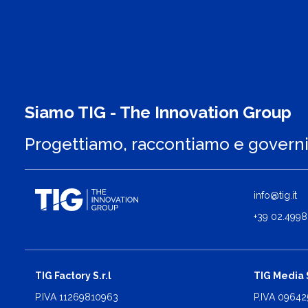
Siamo TIG - The Innovation Group
Progettiamo, raccontiamo e govern
info@tig.it
+39 02.4998
TIG Factory S.r.l
TIG Media S
P.IVA 11269810963
P.IVA 0964