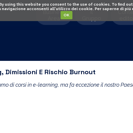
. By using this website you consent to the use of cookies. To find 
o la navigazione acconsenti all'utilizzo dei cookie. Per saperne di pi
Business
Il
Conte
OK
Area
Gruppo
editor
, Dimissioni E Rischio Burnout
 di corsi in e-learning, ma fa eccezione il nostro Paese