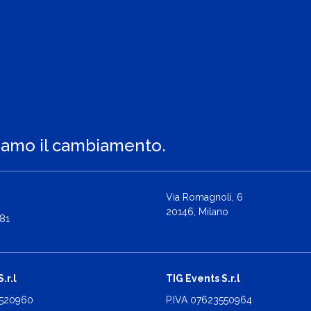
iamo il cambiamento.
Via Romagnoli, 6
20146, Milano
81
.r.l
TIG Events S.r.l
2520960
P.IVA 07623550964