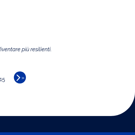
ventare più resilienti.
»
15