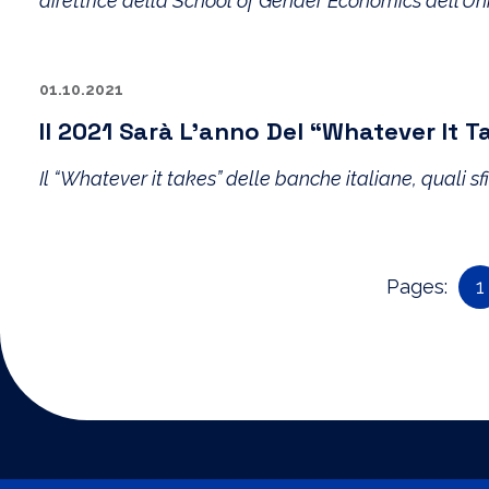
direttrice della School of Gender Economics dell’U
01.10.2021
Il 2021 Sarà L’anno Del “Whatever It T
Il “Whatever it takes” delle banche italiane, quali s
Pages:
1