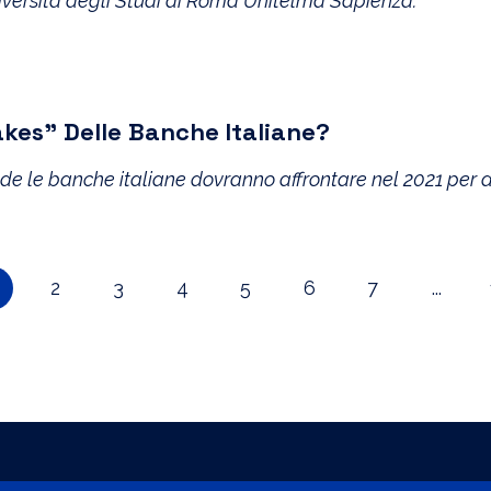
niversità degli Studi di Roma Unitelma Sapienza.
akes” Delle Banche Italiane?
fide le banche italiane dovranno affrontare nel 2021 per di
2
3
4
5
6
7
...