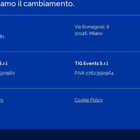
iamo il cambiamento.
Via Romagnoli, 6
20146, Milano
81
.r.l
TIG Events S.r.l
2520960
P.IVA 07623550964
cy
Cookie Policy