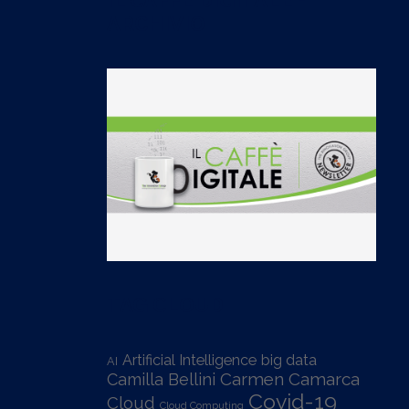
ARCHIVIO
TAG CLOUD
Artificial Intelligence
big data
AI
Carmen Camarca
Camilla Bellini
Covid-19
Cloud
Cloud Computing