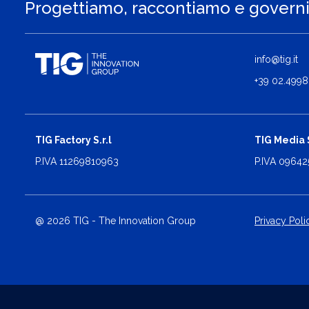
Progettiamo, raccontiamo e govern
info@tig.it
+39 02.4998
TIG Factory S.r.l
TIG Media S
P.IVA 11269810963
P.IVA 0964
@ 2026 TIG - The Innovation Group
Privacy Poli