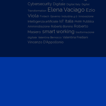
Cybersecurity
Digitale
Digital Italy
Digital
Elena Vaciago
Ezio
Transformation
Viola
Industria 4.0
Fintech
Governo
Innovazione
Italia
Intelligenza artificiale
IoT
PNRR
Pubblica
Roberto
Roberto Bonino
Amministrazione
smart working
Masiero
trasformazione
Valentina Frediani
digitale
Valentina Bernocco
Vincenzo D'Appollonio