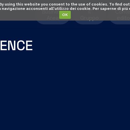
. By using this website you consent to the use of cookies. To find 
o la navigazione acconsenti all'utilizzo dei cookie. Per saperne di pi
Business
Il
Conte
OK
Area
Gruppo
editor
IENCE
CUSTOMER EX