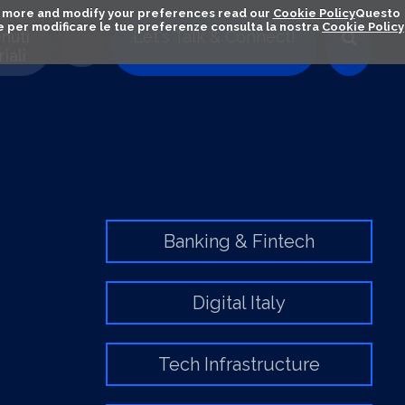
out more and modify your preferences read our
Cookie Policy
Questo
ú e per modificare le tue preferenze consulta la nostra
Cookie Policy
nuti
Let's Talk & Connect!
iali
CATEGORIE
PERIENCE
Banking & Fintech
Digital Italy
Tech Infrastructure