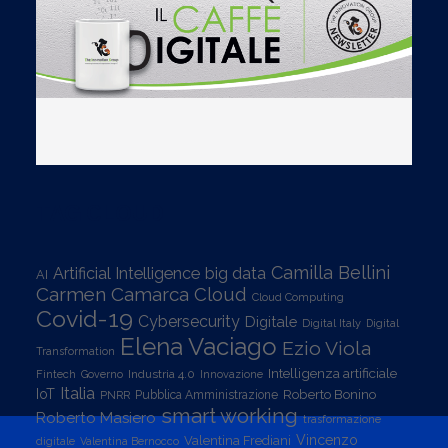
TAG CLOUD
Camilla Bellini
Artificial Intelligence
big data
AI
Carmen Camarca
Cloud
Cloud Computing
Covid-19
Cybersecurity
Digitale
Digital Italy
Digital
Elena Vaciago
Ezio Viola
Transformation
Intelligenza artificiale
Industria 4.0
Fintech
Governo
Innovazione
Italia
IoT
Roberto Bonino
PNRR
Pubblica Amministrazione
smart working
Roberto Masiero
trasformazione
Vincenzo
Valentina Frediani
digitale
Valentina Bernocco