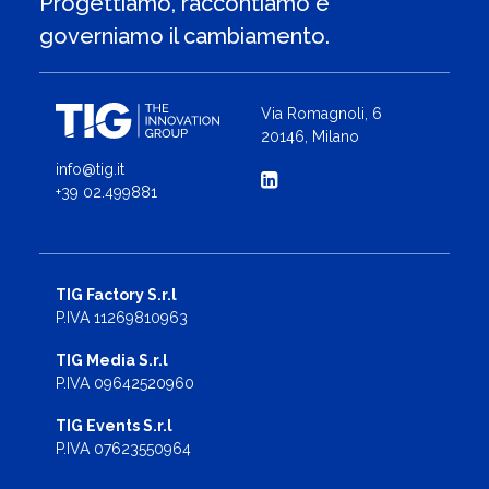
Progettiamo, raccontiamo e
governiamo il cambiamento.
Via Romagnoli, 6
20146, Milano
info@tig.it
+39 02.499881
TIG Factory S.r.l
P.IVA 11269810963
TIG Media S.r.l
P.IVA 09642520960
TIG Events S.r.l
P.IVA 07623550964