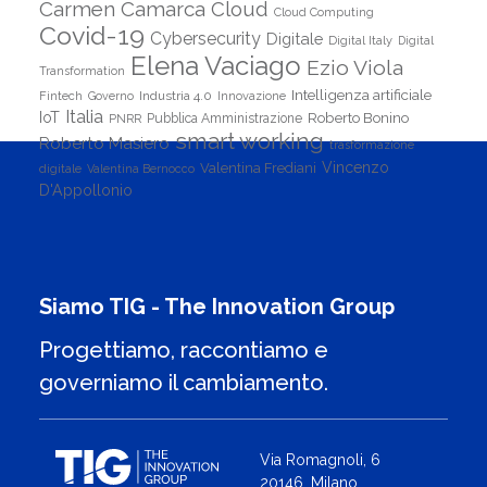
Carmen Camarca
Cloud
Cloud Computing
Covid-19
Cybersecurity
Digitale
Digital Italy
Digital
Elena Vaciago
Ezio Viola
Transformation
Intelligenza artificiale
Industria 4.0
Fintech
Governo
Innovazione
Italia
IoT
Roberto Bonino
PNRR
Pubblica Amministrazione
smart working
Roberto Masiero
trasformazione
Vincenzo
Valentina Frediani
digitale
Valentina Bernocco
D'Appollonio
Siamo TIG - The Innovation Group
Progettiamo, raccontiamo e
governiamo il cambiamento.
Via Romagnoli, 6
20146, Milano