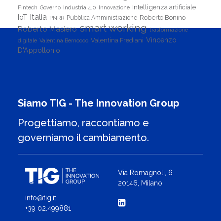
Intelligenza artificiale
Industria 4.0
Fintech
Governo
Innovazione
Italia
IoT
Roberto Bonino
PNRR
Pubblica Amministrazione
smart working
Roberto Masiero
trasformazione
Vincenzo
Valentina Frediani
digitale
Valentina Bernocco
D'Appollonio
Siamo TIG - The Innovation Group
Progettiamo, raccontiamo e
governiamo il cambiamento.
Via Romagnoli, 6
20146, Milano
info@tig.it
+39 02.499881