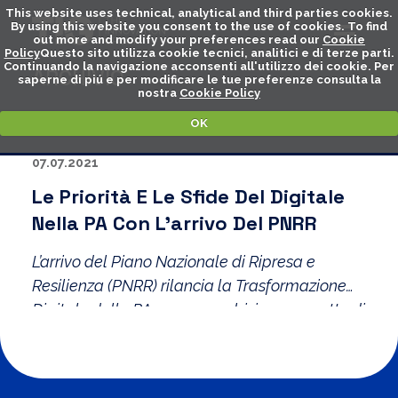
This website uses technical, analytical and third parties cookies.
By using this website you consent to the use of cookies. To find
out more and modify your preferences read our
Cookie
Policy
Questo sito utilizza cookie tecnici, analitici e di terze parti.
Continuando la navigazione acconsenti all'utilizzo dei cookie. Per
ARCHIVIO
saperne di piú e per modificare le tue preferenze consulta la
nostra
Cookie Policy
OK
07.07.2021
Le Priorità E Le Sfide Del Digitale
Nella PA Con L’arrivo Del PNRR
L’arrivo del Piano Nazionale di Ripresa e
Resilienza (PNRR) rilancia la Trasformazione
Digitale della PA, con un ambizioso progetto di
riforma e ulteriori misure per accelerare la
digitalizzazione in corso.