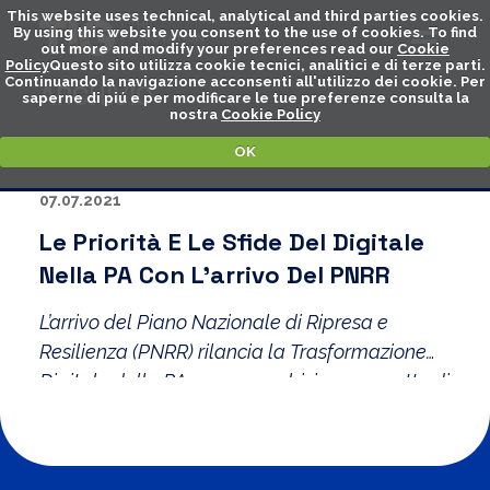
This website uses technical, analytical and third parties cookies.
By using this website you consent to the use of cookies. To find
out more and modify your preferences read our
Cookie
Policy
Questo sito utilizza cookie tecnici, analitici e di terze parti.
Continuando la navigazione acconsenti all'utilizzo dei cookie. Per
ARCHIVIO
saperne di piú e per modificare le tue preferenze consulta la
nostra
Cookie Policy
OK
07.07.2021
Le Priorità E Le Sfide Del Digitale
Nella PA Con L’arrivo Del PNRR
L’arrivo del Piano Nazionale di Ripresa e
Resilienza (PNRR) rilancia la Trasformazione
Digitale della PA, con un ambizioso progetto di
riforma e ulteriori misure per accelerare la
digitalizzazione in corso.