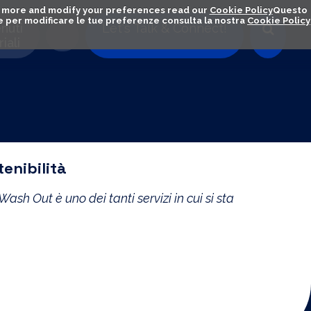
out more and modify your preferences read our
Cookie Policy
Questo
ú e per modificare le tue preferenze consulta la nostra
Cookie Policy
nuti
Let's Talk & Connect!
iali
enibilità
sh Out è uno dei tanti servizi in cui si sta