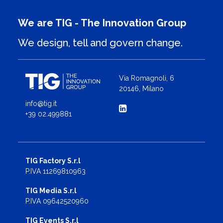
We are TIG - The Innovation Group
We design, tell and govern change.
Via Romagnoli, 6
20146, Milano
info@tig.it
+39 02.499881
TIG Factory S.r.l
P.IVA 11269810963
TIG Media S.r.l
P.IVA 09642520960
TIG Events S.r.l