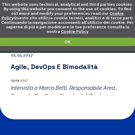
This website uses technical, analytical and third parties cookies.
By using this website you consent to the use of cookies. To find
out more and modify your preferences read our
Cookie
Policy
Questo sito utilizza cookie tecnici, analitici e di terze parti.
Continuando la navigazione acconsenti all'utilizzo dei cookie. Per
ARCHIVIO
saperne di piú e per modificare le tue preferenze consulta la
nostra
Cookie Policy
OK
05.05.2017
Agile, DevOps E Bimodalità
Aprile 2017
Intervista a Marco Betti, Responsabile Area
Supporto DevOps e Standard di Produzione e
DevOps Lead Engineer presso CSI-Piemonte.