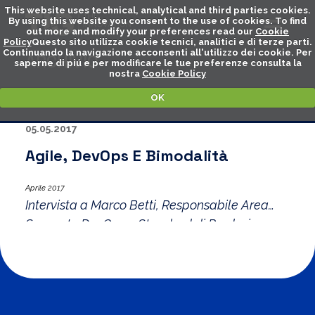
This website uses technical, analytical and third parties cookies.
By using this website you consent to the use of cookies. To find
out more and modify your preferences read our
Cookie
Policy
Questo sito utilizza cookie tecnici, analitici e di terze parti.
Continuando la navigazione acconsenti all'utilizzo dei cookie. Per
ARCHIVIO
saperne di piú e per modificare le tue preferenze consulta la
nostra
Cookie Policy
OK
05.05.2017
Agile, DevOps E Bimodalità
Aprile 2017
Intervista a Marco Betti, Responsabile Area
Supporto DevOps e Standard di Produzione e
DevOps Lead Engineer presso CSI-Piemonte.