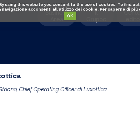
. By using this website you consent to the use of cookies. To find 
o la navigazione acconsenti all'utilizzo dei cookie. Per saperne di pi
Business
Il
Conte
OK
Area
Gruppo
editor
xottica
riano, Chief Operating Officer di Luxottica