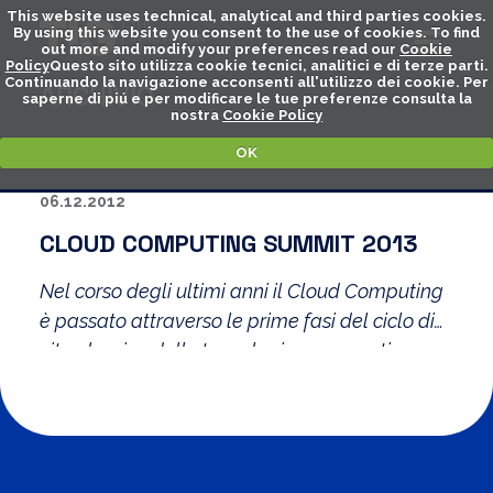
This website uses technical, analytical and third parties cookies.
By using this website you consent to the use of cookies. To find
out more and modify your preferences read our
Cookie
Policy
Questo sito utilizza cookie tecnici, analitici e di terze parti.
Continuando la navigazione acconsenti all'utilizzo dei cookie. Per
ARCHIVIO
saperne di piú e per modificare le tue preferenze consulta la
nostra
Cookie Policy
OK
06.12.2012
CLOUD COMPUTING SUMMIT 2013
Nel corso degli ultimi anni il Cloud Computing
è passato attraverso le prime fasi del ciclo di
vita classico delle tecnologie emergenti: a una
iniziale esplosione di “Hype” ha fatto seguito
una prima fase di disillusione, e solo ora
cominciano a dispiegarsi le prime importanti
realizzazioni e il grande potenziale di efficienza