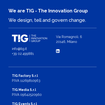
e di trasformazione […]
We are TIG - The Innovation Group
We design, tell and govern change.
Via Romagnoli, 6
20146, Milano
info@tig.it
+39 02.499881
TIG Factory S.r.l
P.IVA 11269810963
TIG Media S.r.l
P.IVA 09642520960
TIG Events S.r.l