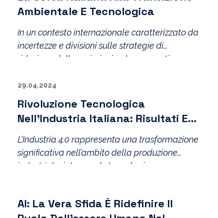
Ambientale E Tecnologica
In un contesto internazionale caratterizzato da
incertezze e divisioni sulle strategie di
riduzione delle emissioni e da crescenti
conflittualità
29.04.2024
Rivoluzione Tecnologica
Nell’Industria Italiana: Risultati E
Prospettive Della Smart
L’Industria 4.0 rappresenta una trasformazione
Manufacturing Survey 2024
significativa nell’ambito della produzione
industriale, integrando tecnologie
all’avanguardia per creare sistemi più
intelligenti ed efficienti
AI: La Vera Sfida È Ridefinire Il