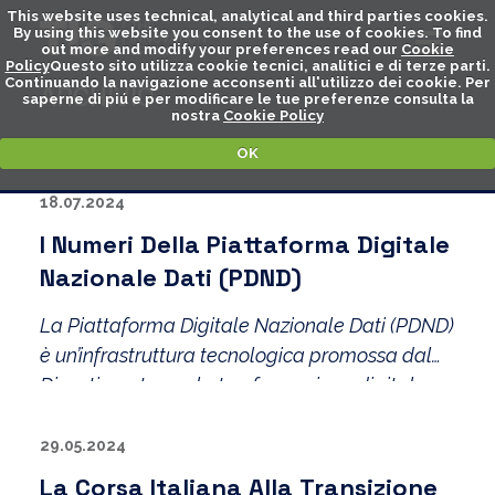
This website uses technical, analytical and third parties cookies.
By using this website you consent to the use of cookies. To find
out more and modify your preferences read our
Cookie
Policy
Questo sito utilizza cookie tecnici, analitici e di terze parti.
Continuando la navigazione acconsenti all'utilizzo dei cookie. Per
ARCHIVIO
saperne di piú e per modificare le tue preferenze consulta la
nostra
Cookie Policy
OK
18.07.2024
I Numeri Della Piattaforma Digitale
Nazionale Dati (PDND)
La Piattaforma Digitale Nazionale Dati (PDND)
è un’infrastruttura tecnologica promossa dal
Dipartimento per la trasformazione digitale e
realizzata da PagoPA S.p.A..
29.05.2024
La Corsa Italiana Alla Transizione