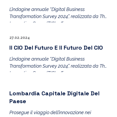
L’indagine annuale “Digital Business
Transformation Survey 2024”, realizzata da The
Innovation Group (TIG), offre una mappa per
orientarsi lungo la strada verso l’evoluzione
digitale
27.02.2024
Il CIO Del Futuro E Il Futuro Del CIO
L’indagine annuale “Digital Business
Transformation Survey 2024”, realizzata da The
Innovation Group (TIG), offre una mappa per
orientarsi lungo la strada verso l’evoluzione
digitale
Lombardia Capitale Digitale Del
Paese
Prosegue il viaggio dell’innovazione nei