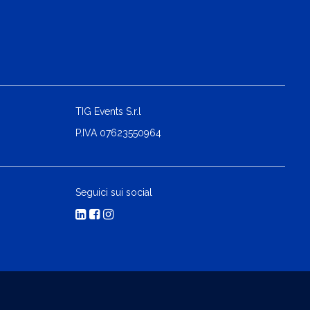
TIG Events S.r.l
P.IVA 07623550964
Seguici sui social