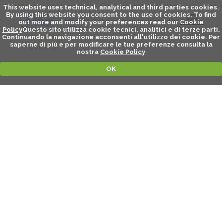
This website uses technical, analytical and third parties cookies.
By using this website you consent to the use of cookies. To find
out more and modify your preferences read our
Cookie
Policy
Questo sito utilizza cookie tecnici, analitici e di terze parti.
Continuando la navigazione acconsenti all'utilizzo dei cookie. Per
saperne di piú e per modificare le tue preferenze consulta la
EVENTS
nostra
Cookie Policy
OK