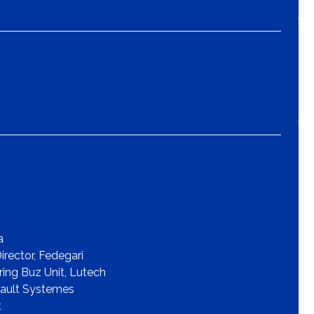
a
rector, Fedegari
ing Buz Unit, Lutech
ssault Systemes
t