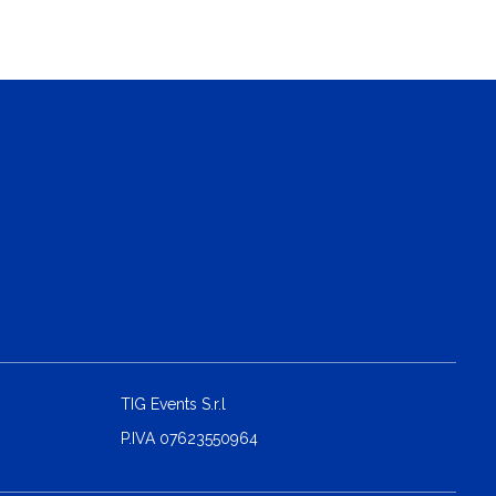
TIG Events S.r.l
P.IVA 07623550964