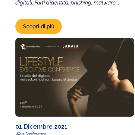
digitali. Furti d’identità, phishing, malware,
account takeover, SIM Swap … le tecniche
utilizzate dagli attaccanti portano ad azioni
Scopri di più
sempre più complesse e difficili da bloccare.
Nelle strategie di difesa e negli approcci Anti
Frode degli istituti finanziari, una tendenza
importante è stata negli ultimi anni quella che […]
01 Dicembre 2021
Web Conference