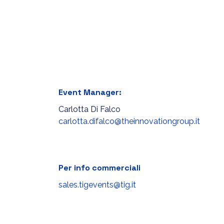
Event Manager:
Carlotta Di Falco
carlotta.difalco@theinnovationgroup.it
Per info commerciali
sales.tigevents@tig.it