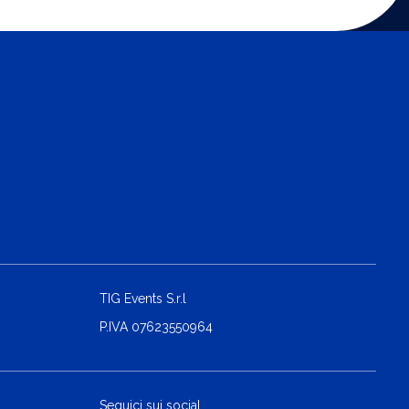
TIG Events S.r.l
P.IVA 07623550964
Seguici sui social