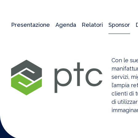
Presentazione
Agenda
Relatori
Sponsor
Con le su
manifattur
servizi, m
l’ampia re
clienti di 
di utilizz
immaginare