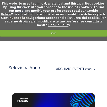
This website uses technical, analytical and third parties cookies.
By using this website you consent to the use of cookies. To find
out more and modify your preferences read our
Cookie
Policy
Questo sito utilizza cookie tecnici, analitici e di terze parti.
Continuando la navigazione acconsenti all'utilizzo dei cookie. Per
saperne di piú e per modificare le tue preferenze consulta la
EVENTS
nostra
Cookie Policy
OK
Prossimi
Archivio
Seleziona Anno
ARCHIVIO EVENTI 2024