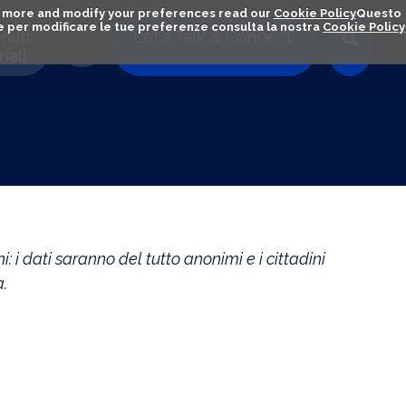
out more and modify your preferences read our
Cookie Policy
Questo
ú e per modificare le tue preferenze consulta la nostra
Cookie Policy
nuti
Let's Talk & Connect!
iali
i: i dati saranno del tutto anonimi e i cittadini
a.