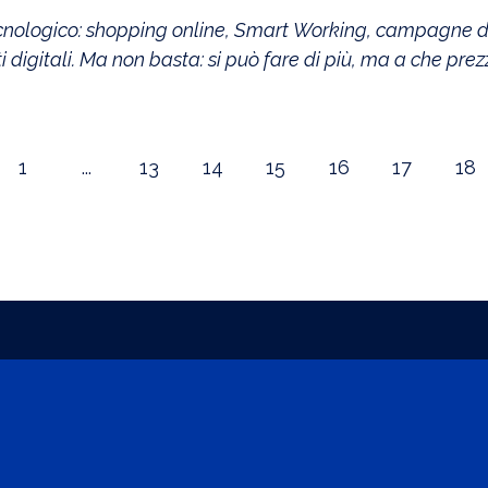
 tecnologico: shopping online, Smart Working, campagne di
ti digitali. Ma non basta: si può fare di più, ma a che pre
1
...
13
14
15
16
17
18