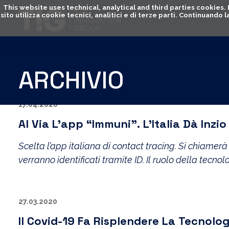
This website uses technical, analytical and third parties cookies
sito utilizza cookie tecnici, analitici e di terze parti. Continuand
ARCHIVIO
17.04.2020
Al Via L’app “Immuni”. L’Italia Dà Inzi
Scelta l’app italiana di contact tracing. Si chiamerà “
verranno identificati tramite ID. Il ruolo della tecno
27.03.2020
Il Covid-19 Fa Risplendere La Tecnolog