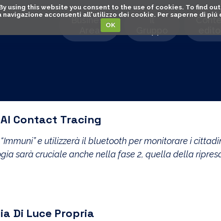
. By using this website you consent to the use of cookies. To find 
o la navigazione acconsenti all'utilizzo dei cookie. Per saperne di pi
Business
Il
Conte
OK
Area
Gruppo
editor
o Al Contact Tracing
Immuni” e utilizzerà il bluetooth per monitorare i cittadin
logia sarà cruciale anche nella fase 2, quella della ripres
ia Di Luce Propria