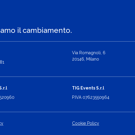
iamo il cambiamento.
Via Romagnoli, 6
20146, Milano
81
.r.l
TIG Events S.r.l
2520960
P.IVA 07623550964
cy
Cookie Policy