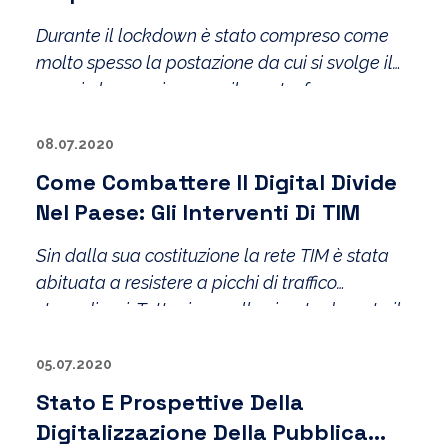
Organizzativo
Durante il lockdown è stato compreso come
molto spesso la postazione da cui si svolge il
proprio lavoro sia poco rilevante, forse
abbiamo finalmente capito che come si lavora
e’ più importante di dove si lavora – non
08.07.2020
aggiungendo il lavorare dall’ufficio di fatto in
Come Combattere Il Digital Divide
molti casi valore al servizio fornito.
Nel Paese: Gli Interventi Di TIM
Sin dalla sua costituzione la rete TIM è stata
abituata a resistere a picchi di traffico
straordinari. Tuttavia, quello vissuto durante il
coronavirus, dal punto di vista tecnico, è stato
il più grande stress test affrontato nella storia
05.07.2020
delle telecomunicazioni.
Stato E Prospettive Della
Digitalizzazione Della Pubblica