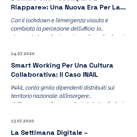
Riappare»: Una Nuova Era Per La
Comunicazione Aziendale
Con il lockdown e l’emergenza vissuta è
cambiata la percezione dell’ufficio: lo
strumento tecnologico e, in modo particolare, i
servizi in cloud e la disponibilità di app
installabili su qualsiasi piattaforma e
14.07.2020
utilizzabili da qualsiasi browser hanno reso
Smart Working Per Una Cultura
l’individuo indipendente dalla sede aziendale.
Collaborativa: Il Caso INAIL
INAIL conta 9mila dipendenti distribuiti sul
territorio nazionale: all’insorgere
dell’emergenza il personale è stato trasferito in
smart working, garantendo la continuità di
tutta l’attività amministrativa.
13.07.2020
La Settimana Digitale –