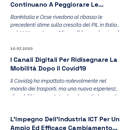
Continuano A Peggiorare Le
Previsioni Del PIL
Bankitalia e Ocse rivedono al ribasso le
precedenti stime sulla crescita del PIL in Italia
nel 2020 mentre per Microsoft la pandemia e il
lockdown hanno notevolmente modificato la
cultura del lavoro. L’ufficio del futuro? Sarà
10.07.2020
caratterizzato da incontri fisici e
I Canali Digitali Per Ridisegnare La
collaborazione da remoto.
Mobilità Dopo Il Covid19
Il Covid19 ha impattato notevolmente nel
mondo dei trasporti, ma una nuova esperienza
di mobilità, supportata da adeguati strumenti
digitali, sarà un enabler fondamentale per il
rilancio del settore.
L’impegno Dell’industria ICT Per Un
Ampio Ed Efficace Cambiamento