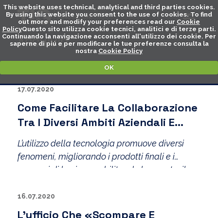
This website uses technical, analytical and third parties cookies.
By using this website you consent to the use of cookies. To find
out more and modify your preferences read our
Cookie
Policy
Questo sito utilizza cookie tecnici, analitici e di terze parti.
Continuando la navigazione acconsenti all'utilizzo dei cookie. Per
ARCHIVIO
saperne di piú e per modificare le tue preferenze consulta la
nostra
Cookie Policy
OK
17.07.2020
Come Facilitare La Collaborazione
Tra I Diversi Ambiti Aziendali E
Garantire La Continuità Del
L’utilizzo della tecnologia promuove diversi
Business
fenomeni, migliorando i prodotti finali e i
processi di business, abilitando lo smart o il
remote working e permettendo di rimanere in
contatto con clienti e consumatori.
16.07.2020
L’ufficio Che «scompare E