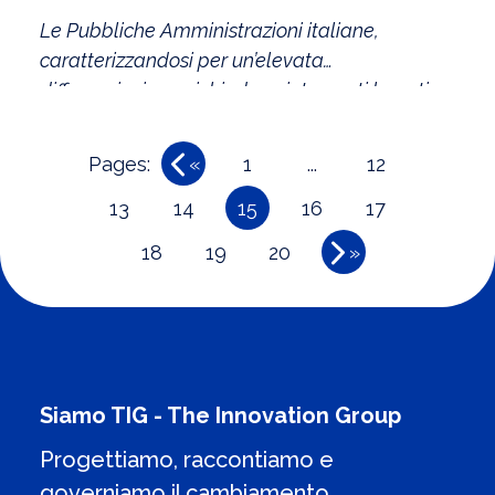
Amministrazione
Le Pubbliche Amministrazioni italiane,
caratterizzandosi per un’elevata
differenziazione, richiedono interventi basati
sulle diverse realtà amministrative e volti ad
accompagnare i singoli processi nel percorso
Pages:
«
1
...
12
di cambiamento.
13
14
15
16
17
18
19
20
»
Siamo TIG - The Innovation Group
Progettiamo, raccontiamo e
governiamo il cambiamento.