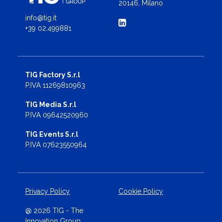
20146, Milano
info@tig.it
+39 02.499881
TIG Factory S.r.l
P.IVA 11269810963
TIG Media S.r.l
P.IVA 09642520960
TIG Events S.r.l
P.IVA 07623550964
Privacy Policy
Cookie Policy
@ 2026 TIG - The
Innovation Group