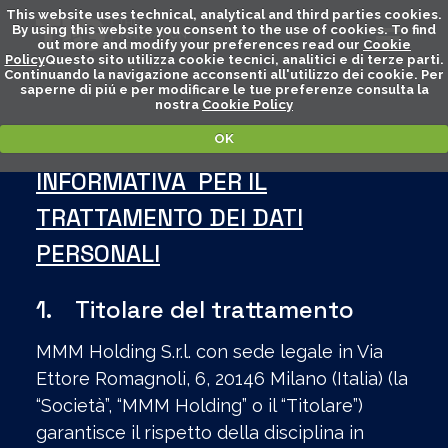
This website uses technical, analytical and third parties cookies.
By using this website you consent to the use of cookies. To find
out more and modify your preferences read our
Cookie
Policy
Questo sito utilizza cookie tecnici, analitici e di terze parti.
Continuando la navigazione acconsenti all'utilizzo dei cookie. Per
saperne di piú e per modificare le tue preferenze consulta la
nostra
Cookie Policy
OK
INFORMATIVA PER IL
TRATTAMENTO DEI DATI
PERSONALI
1. Titolare del trattamento
MMM Holding S.r.l. con sede legale in Via
Ettore Romagnoli, 6, 20146 Milano (Italia) (la
“Società”, “MMM Holding” o il “Titolare”)
garantisce il rispetto della disciplina in