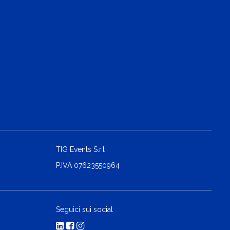
TIG Events S.r.l
P.IVA 07623550964
Seguici sui social