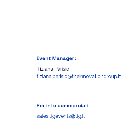
Event Manager:
Tiziana Parisio
tiziana.parisio@theinnovationgroup.it
Per info commerciali
sales.tigevents@tig.it