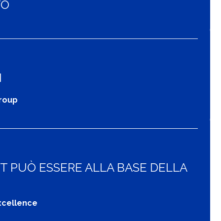
TO
I
Group
 PUÒ ESSERE ALLA BASE DELLA
xcellence