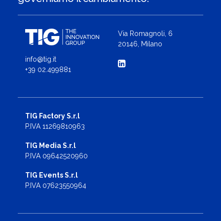
Via Romagnoli, 6
20146, Milano
info@tig.it
+39 02.499881
TIG Factory S.r.l
P.IVA 11269810963
TIG Media S.r.l
P.IVA 09642520960
TIG Events S.r.l
P.IVA 07623550964