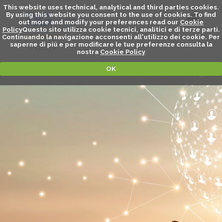
This website uses technical, analytical and third parties cookies.
By using this website you consent to the use of cookies. To find
out more and modify your preferences read our
Cookie
Policy
Questo sito utilizza cookie tecnici, analitici e di terze parti.
Continuando la navigazione acconsenti all'utilizzo dei cookie. Per
saperne di piú e per modificare le tue preferenze consulta la
EVENTS
nostra
Cookie Policy
OK