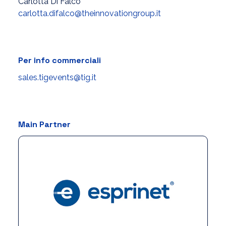
Carlotta Di Falco
carlotta.difalco@theinnovationgroup.it
Per info commerciali
sales.tigevents@tig.it
Main Partner