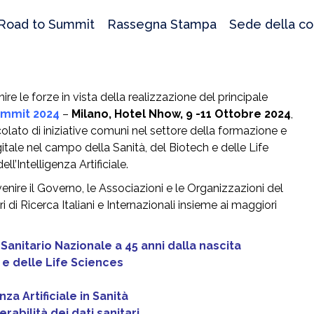
.Road to Summit
Rassegna Stampa
Sede della c
re le forze in vista della realizzazione del principale
ummit 2024
–
Milano, Hotel Nhow, 9 -11 Ottobre 2024
,
ato di iniziative comuni nel settore della formazione e
gitale nel campo della Sanità, del Biotech e delle Life
l’Intelligenza Artificiale.
ervenire il Governo, le Associazioni e le Organizzazioni del
ri di Ricerca Italiani e Internazionali insieme ai maggiori
 Sanitario Nazionale a 45 anni dalla nascita
 e delle Life Sciences
za Artificiale in Sanità
rabilità dei dati sanitari