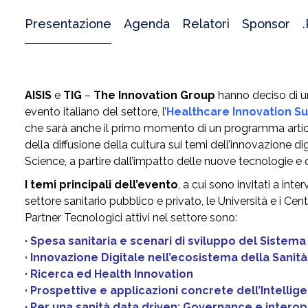
Presentazione
Agenda
Relatori
Sponsor
AISIS
e
TIG
–
The Innovation Group
hanno deciso di uni
evento italiano del settore, l’
Healthcare Innovation S
che sarà anche il primo momento di un programma articol
della diffusione della cultura sui temi dell’innovazione di
Science, a partire dall’impatto delle nuove tecnologie e del
I temi principali dell’evento
, a cui sono invitati a int
settore sanitario pubblico e privato, le Università e i Cent
Partner Tecnologici attivi nel settore sono:
· Spesa sanitaria e scenari di sviluppo del Sistema
· Innovazione Digitale nell’ecosistema della Sanità
· Ricerca ed Health Innovation
· Prospettive e applicazioni concrete dell’Intelligen
· Per una sanità data driven: Governance e interope