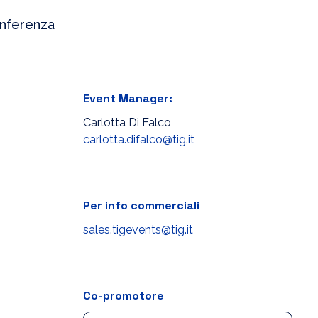
onferenza
Event Manager:
Carlotta Di Falco
carlotta.difalco@tig.it
Per info commerciali
sales.tigevents@tig.it
Co-promotore