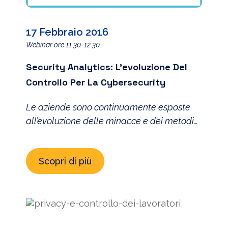
17 Febbraio 2016
Webinar ore 11.30-12.30
Security Analytics: L’evoluzione Del
Controllo Per La Cybersecurity
Le aziende sono continuamente esposte
all’evoluzione delle minacce e dei metodi
di attacco. Con l’incremento dei flussi
informativi, aumenta la necessità della
Scopri di più
sicurezza del dato che deve evolvere
anche in risposta alle nuove normative e
alla necessità di rilevare e reagire ai
fenomeni di Data Breach. In caso di
incidenti, bisogna essere in grado di dare