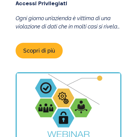
Accessi Privilegiati
Ogni giorno un’azienda è vittima di una
violazione di dati che in molti casi si rivela
essere costosa. Gli account privilegiati, o
account degli amministratori, sono spesso
Scopri di più
un obiettivo degli attacchi mirati.
Attraverso questo tipo di account infatti gli
attacchi possono procedere più
facilmente, più velocemente e con minor
rischio di essere rilevati. Tramite l’utilizzo […]