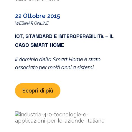
22 Ottobre 2015
WEBINAR ONLINE
IOT, STANDARD E INTEROPERABILITà – IL
CASO SMART HOME
Il dominio della Smart Home è stato
associato per molti anni a sistemi
puramente “domotici”, caratterizzati da
tecnologie chiuse, di costo considerevole e
Scopri di più
dedicate ad un mercato limitato. La
diffusione del paradigma IoT sta
fortemente influenzando il mondo delle
Smart Home facendo nascere significative
opportunità di mercato legate alla
possibilità di fare interagire tale dominio