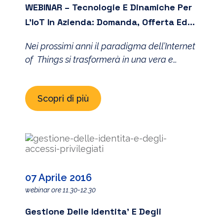
WEBINAR – Tecnologie E Dinamiche Per
L’IoT In Azienda: Domanda, Offerta Ed
Ecosistemi
Nei prossimi anni il paradigma dell’Internet
of Things si trasformerà in una vera e
propria rivoluzione dei mercati, tecnologici
e non. La trasformazione del ruolo dell’ICT,
Scopri di più
la creazione di interazioni tra oggetti e
sistemi prima non relazionabili, la
definizione di mercati ed ecosistemi
talmente ampi da coinvolgere player e
stakeholder provenienti da realtà
differenti, così […]
07 Aprile 2016
webinar ore 11.30-12.30
Gestione Delle Identita’ E Degli