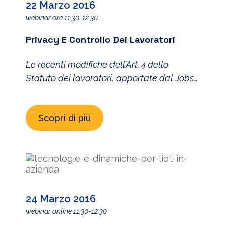
[…]
22 Marzo 2016
webinar ore 11.30-12.30
Privacy E Controllo Dei Lavoratori
Le recenti modifiche dell’Art. 4 dello
Statuto dei lavoratori, apportate dal Jobs
Act, tentano di adattare la disciplina
normativa alla tecnologia utilizzata dalle
Scopri di più
aziende. Byod, cloud, Internet of Things o
riconoscimento biometrico, rappresentano
un vantaggio operativo e di efficienza per
le imprese competitive, ma non possono
essere dissociati da una governance
aziendale che rispetti la […]
24 Marzo 2016
webinar online 11.30-12.30