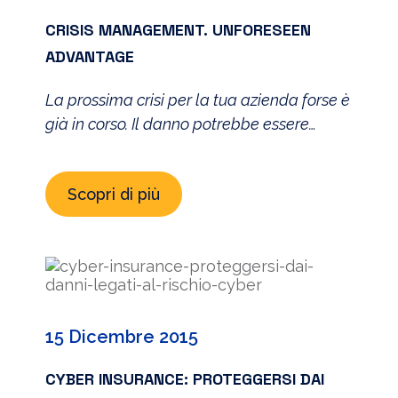
CRISIS MANAGEMENT. UNFORESEEN
ADVANTAGE
La prossima crisi per la tua azienda forse è
già in corso. Il danno potrebbe essere
legato alla reputazione o alla stessa
operatività del Business. Il Webinar “Crisis
Scopri di più
Management. Unforeseen advantage”,
organizzato da The Innovation Group e
Deloitte ERS, ha l’obiettivo di aiutarti a
scoprire quali possono essere i “vantaggi
non previsti” di un’efficace risposta […]
15 Dicembre 2015
CYBER INSURANCE: PROTEGGERSI DAI