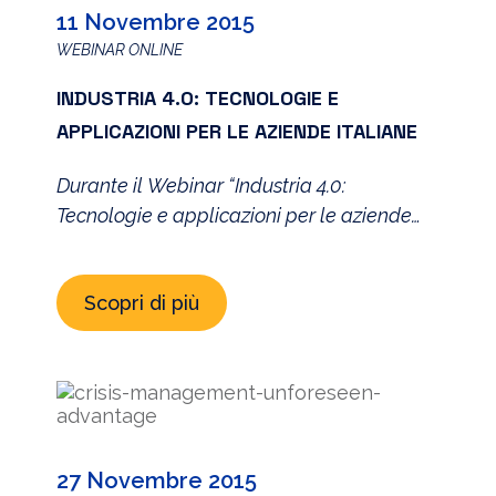
11 Novembre 2015
[…]
WEBINAR ONLINE
INDUSTRIA 4.0: TECNOLOGIE E
APPLICAZIONI PER LE AZIENDE ITALIANE
Durante il Webinar “Industria 4.0:
Tecnologie e applicazioni per le aziende
italiane”, tenuto da Luca Cremona, PhD,
Assistant Professor of Management
Scopri di più
Information Systems presso la LIUC e
Head of Smart Factory Projects presso
Lab#ID -SmartUp, verranno illustrate le
opportunità derivanti dalle tecnologie che
abilitano il paradigma dell’Internet of
Things (uno dei pilastri dell’Industria 4.0) e
27 Novembre 2015
[…]