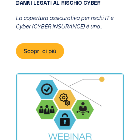
DANNI LEGATI AL RISCHIO CYBER
La copertura assicurativa per rischi IT e
Cyber (CYBER INSURANCE) è uno
strumento di trasferimento del rischio
ancora poco conosciuto, ma che in
Scopri di più
prospettiva sarà sempre più utilizzato
dalle aziende. E’ parte infatti di una
strategia completa di gestione del rischio,
che tenga conto di tutte le possibilità, ossia
mitigare, accettare, evitare o, ove
possibile, […]