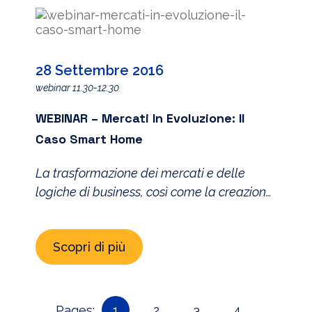
cambiano la produzione di beni e servizi, il
modo di lavorare all’interno e le modalità
di relazionarsi […]
28 Settembre 2016
webinar 11.30-12.30
WEBINAR – Mercati In Evoluzione: Il
Caso Smart Home
La trasformazione dei mercati e delle
logiche di business, così come la creazione
di partnership e di ecosistemi, sarà il tema
al centro del webinar della serie 2016
Scopri di più
dell’IoT Leadership Program di The
Innovation Group. Il webinar dal titolo
“Mercati in evoluzione: il caso Smart Home”
si concentrerà in particolare sul tema della
Pages:
1
2
3
4