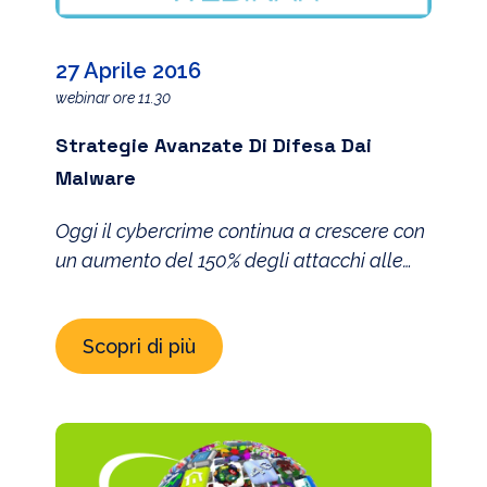
27 Aprile 2016
webinar ore 11.30
Strategie Avanzate Di Difesa Dai
Malware
Oggi il cybercrime continua a crescere con
un aumento del 150% degli attacchi alle
infrastrutture critiche, secondo gli ultimi
dati Clusit. Tra i diversi attacchi ci sono
Scopri di più
quelli di tipo APT (Advanced Persistent
Threat), che hanno come obiettivo il furto
di dati e lo spionaggio, sono cresciuti di
quasi il 40%, rispetto allo scorso anno. […]