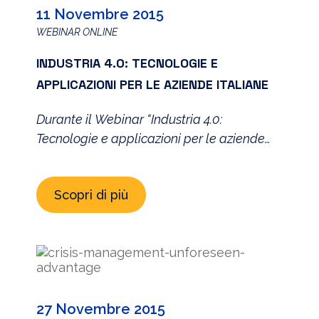
11 Novembre 2015
[…]
WEBINAR ONLINE
INDUSTRIA 4.0: TECNOLOGIE E
APPLICAZIONI PER LE AZIENDE ITALIANE
Durante il Webinar “Industria 4.0:
Tecnologie e applicazioni per le aziende
italiane”, tenuto da Luca Cremona, PhD,
Assistant Professor of Management
Scopri di più
Information Systems presso la LIUC e
Head of Smart Factory Projects presso
Lab#ID -SmartUp, verranno illustrate le
opportunità derivanti dalle tecnologie che
abilitano il paradigma dell’Internet of
Things (uno dei pilastri dell’Industria 4.0) e
27 Novembre 2015
[…]