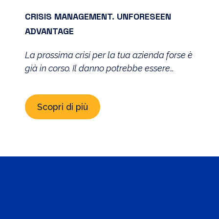
CRISIS MANAGEMENT. UNFORESEEN
ADVANTAGE
La prossima crisi per la tua azienda forse è
già in corso. Il danno potrebbe essere
legato alla reputazione o alla stessa
operatività del Business. Il Webinar “Crisis
Scopri di più
Management. Unforeseen advantage”,
organizzato da The Innovation Group e
Deloitte ERS, ha l’obiettivo di aiutarti a
scoprire quali possono essere i “vantaggi
non previsti” di un’efficace risposta […]