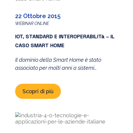
22 Ottobre 2015
WEBINAR ONLINE
IOT, STANDARD E INTEROPERABILITà – IL
CASO SMART HOME
Il dominio della Smart Home è stato
associato per molti anni a sistemi
puramente “domotici”, caratterizzati da
tecnologie chiuse, di costo considerevole e
Scopri di più
dedicate ad un mercato limitato. La
diffusione del paradigma IoT sta
fortemente influenzando il mondo delle
Smart Home facendo nascere significative
opportunità di mercato legate alla
possibilità di fare interagire tale dominio