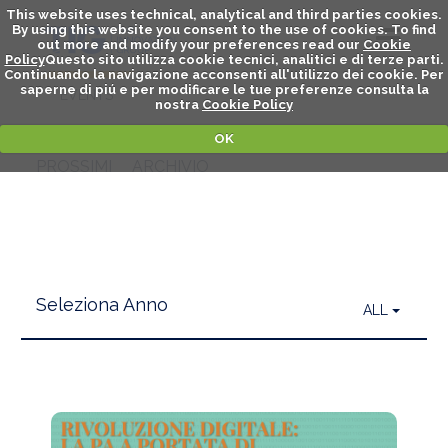
This website uses technical, analytical and third parties cookies.
By using this website you consent to the use of cookies. To find
out more and modify your preferences read our
Cookie
Policy
Questo sito utilizza cookie tecnici, analitici e di terze parti.
Continuando la navigazione acconsenti all'utilizzo dei cookie. Per
DIGITAL EVENTS
saperne di piú e per modificare le tue preferenze consulta la
EVENTS
nostra
Cookie Policy
OK
PROSSIMI
ARCHIVIO
Seleziona Anno
ALL