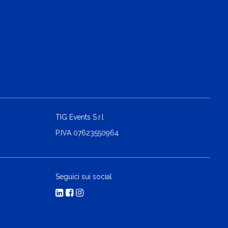
TIG Events S.r.l
P.IVA 07623550964
Seguici sui social