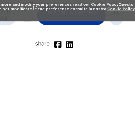
out more and modify your preferences read our
Cookie Policy
Questo
ú e per modificare le tue preferenze consulta la nostra
Cookie Policy
nuti
Let's Talk & Connect!
iali
share