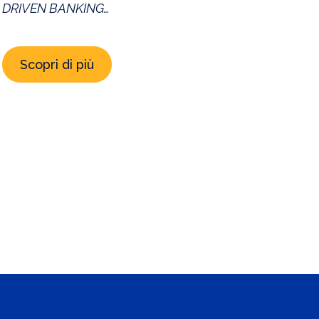
DRIVEN BANKING
CONIUGARE CRESCITA, REDDITIVITA’ E
SOSTENIBILITA’ IN TEMPI TURBOLENTI E INCERTI
Scopri di più