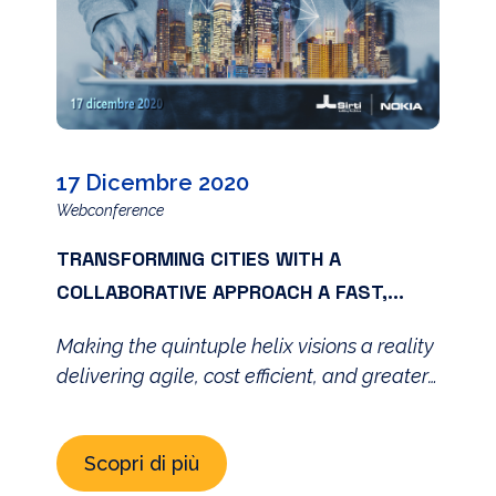
17 Dicembre 2020
Webconference
TRANSFORMING CITIES WITH A
COLLABORATIVE APPROACH A FAST,
FLEXIBLE, EFFICIENT PLATFORMS AND
Making the quintuple helix visions a reality
NETWORKS
delivering agile, cost efficient, and greater
value services to city agencies and the
people they serve
Scopri di più