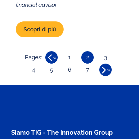
financial advisor
Scopri di più
Pages:
«
1
2
3
4
5
6
7
»
Siamo TIG - The Innovation Group