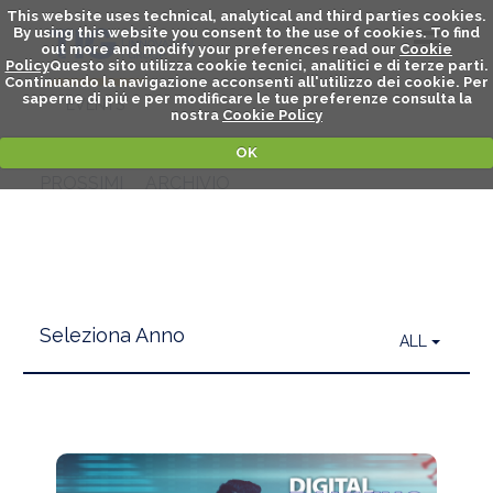
This website uses technical, analytical and third parties cookies.
By using this website you consent to the use of cookies. To find
out more and modify your preferences read our
Cookie
Policy
Questo sito utilizza cookie tecnici, analitici e di terze parti.
Continuando la navigazione acconsenti all'utilizzo dei cookie. Per
DIGITAL EVENTS
saperne di piú e per modificare le tue preferenze consulta la
EVENTS
nostra
Cookie Policy
OK
PROSSIMI
ARCHIVIO
Seleziona Anno
ALL