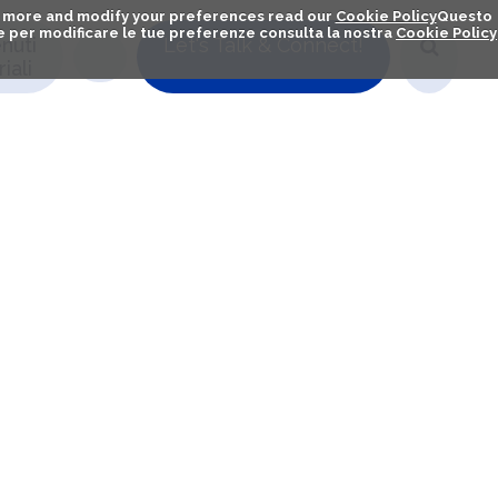
out more and modify your preferences read our
Cookie Policy
Questo
ú e per modificare le tue preferenze consulta la nostra
Cookie Policy
nuti
Let's Talk & Connect!
iali