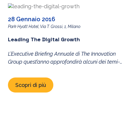
28 Gennaio 2016
Park Hyatt Hotel, Via T. Grossi, 1, Milano
Leading The Digital Growth
L’Executive Briefing Annuale di The Innovation
Group quest’anno approfondirà alcuni dei temi-
chiave per la crescita digitale del nostro Paese.
L’incontro si terrà il 28 Gennaio 2016 dalle ore
Scopri di più
17.00 alle ore 19.30 presso il Park Hyatt Hotel in
via T. Grossi, 1 a Milano. Nel corso del Briefing
interverranno i Rappresentanti di “The Innovation
Group” e […]