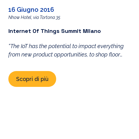
16 Giugno 2016
Nhow Hotel, via Tortona 35
Internet Of Things Summit Milano
“The IoT has the potential to impact everything
from new product opportunities, to shop floor
optimization, to factory worker efficiency gains
that will power top-line and bottom-line gains…” -
Scopri di più
Goldman Sachs- Il paradigma dell’IoT, inteso
come la convergenza di tecnologie ICT,
dell’elettronica e della sensoristica applicata a
prodotti e processi, sta oggi ricoprendo un ruolo
sempre […]