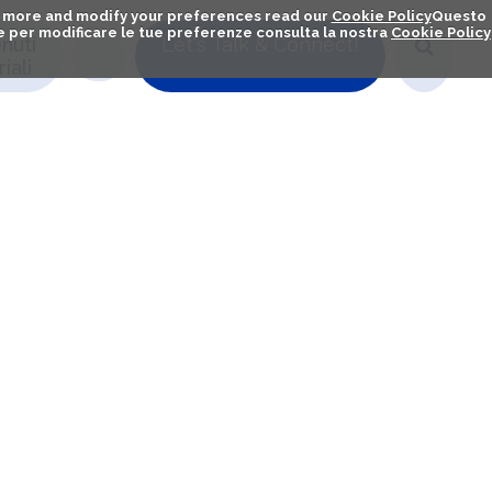
out more and modify your preferences read our
Cookie Policy
Questo
ú e per modificare le tue preferenze consulta la nostra
Cookie Policy
nuti
Let's Talk & Connect!
iali