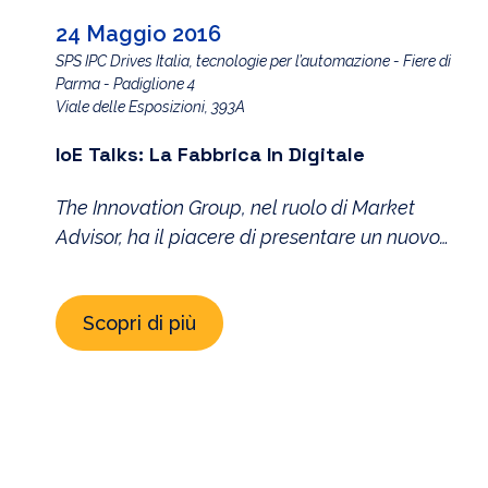
24 Maggio 2016
SPS IPC Drives Italia, tecnologie per l’automazione - Fiere di
Parma - Padiglione 4
Viale delle Esposizioni, 393A
IoE Talks: La Fabbrica In Digitale
The Innovation Group, nel ruolo di Market
Advisor, ha il piacere di presentare un nuovo
appuntamento per il format di successo Cisco
IoE talks, la serie di eventi pensata per esplorare
Scopri di più
con l’apporto di storie, testimonianze, relatori di
eccezione il significato delle opportunità digitali
legate all’Internet of Everything. Nel corso del
convegno inaugurale di SPS […]