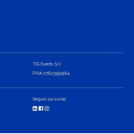
TIG Events S.r.l
P.IVA 07623550964
Seguici sui social