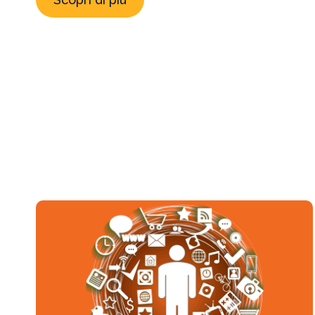
terrorism, industrial espionage and cyber attacks
by international groups engaged in Cyber Crime
– can result only from initiatives aimed at
strengthening cooperation between institutions,
organizations and operators […]