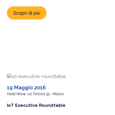
agile e digitale è la condizione fondamentale. Il
Scopri di più
percorso richiede la combinazione di diversi
fattori: adottare nuove tecnologie digitali,
generare nuovo fatturato e ottimizzare le attività
aziendali. E non sempre il cloud è il […]
19 Maggio 2016
Hotel Nhow, via Tortona 35 - Milano
IoT Executive Roundtable