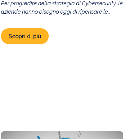
Per progredire nella strategia di Cybersecurity, le
aziende hanno bisogno oggi di ripensare le
proprie misure e agire in modo diverso rispetto al
passato. Devono farlo molto velocemente,
Scopri di più
perché negli ultimi anni sono rimaste ferme e
nel frattempo tutto il resto è cambiato,
lasciandole esposte su molteplici fronti. Alla luce
di una Digital Transformation oramai in corso […]