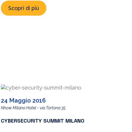
Cibernetica e la Sicurezza Informatica, su
Scopri di più
iniziativa del CIS Università La Sapienza e grazie
al contributo di diversi professionisti provenienti
dall’industria e dall’accademia e stato sviluppato
il primo Framework Nazionale per la
Cybersecurity. Il Framework si […]
24 Maggio 2016
Nhow Milano Hotel - via Tortona 35
CYBERSECURITY SUMMIT MILANO