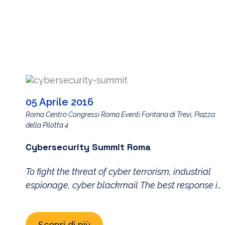
05 Aprile 2016
Roma Centro Congressi Roma Eventi Fontana di Trevi, Piazza
della Pilotta 4
Cybersecurity Summit Roma
To fight the threat of cyber terrorism, industrial
espionage, cyber blackmail The best response in
an increasingly worrying scenario –
characterized by an ongoing increase in cyber
Scopri di più