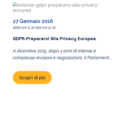
27 Gennaio 2016
dalle ore 11.30 alle ore 12.30
GDPR-Prepararsi Alla Privacy Europea
A dicembre 2015, dopo 3 anni di intense e
complesse revisioni e negoziazioni, il Parlamento
Europeo e il Consiglio dell’Unione Europea hanno
raggiunto l’informale accordo finale sul testo del
Scopri di più
nuovo Regolamento Generale Europeo sulla
protezione dei dati personali (General Data
Protection Regulation – GDPR): si tratta del più
importante cambiamento che interessa le leggi
privacy […]