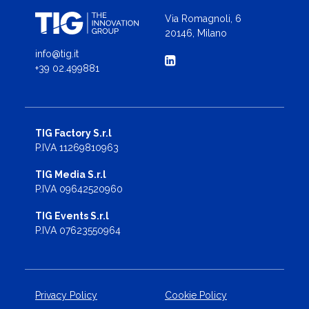
Via Romagnoli, 6
20146, Milano
info@tig.it
+39 02.499881
TIG Factory S.r.l
P.IVA 11269810963
TIG Media S.r.l
P.IVA 09642520960
TIG Events S.r.l
P.IVA 07623550964
Privacy Policy
Cookie Policy