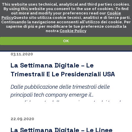
This website uses technical, analytical and third parties cookies.
By using this website you consent to the use of cookies. To find
out more and modify your preferences read our
Cookie
Policy
Questo sito utilizza cookie tecnici, analitici e di terze parti.
Continuando la navigazione acconsenti all'utilizzo dei cookie. Per
ARCHIVIO
saperne di piú e per modificare le tue preferenze consulta la
nostra
Cookie Policy
OK
03.11.2020
La Settimana Digitale – Le
Trimestrali E Le Presidenziali USA
Dalle pubblicazione delle trimestrali delle
principali tech company emerge il
consolidamento della maggior parte dei trend
osservabili sin dall’inizio della pandemia. In
vista delle presidenziali nuove vicende sul
22.09.2020
fronte tech war.
La Settimana Digitale – Le Linee