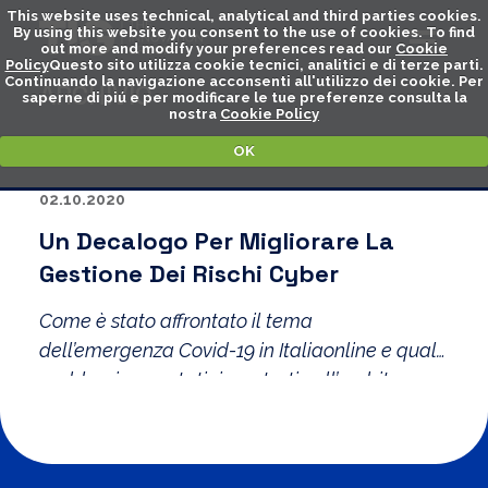
This website uses technical, analytical and third parties cookies.
By using this website you consent to the use of cookies. To find
out more and modify your preferences read our
Cookie
Policy
Questo sito utilizza cookie tecnici, analitici e di terze parti.
Continuando la navigazione acconsenti all'utilizzo dei cookie. Per
ARCHIVIO
saperne di piú e per modificare le tue preferenze consulta la
nostra
Cookie Policy
OK
02.10.2020
Un Decalogo Per Migliorare La
Gestione Dei Rischi Cyber
Come è stato affrontato il tema
dell’emergenza Covid-19 in Italiaonline e quali
problemi sono stati riscontrati nell’ambito
della cybersecurity.