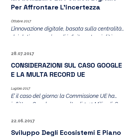
parola, di occupare il potere […]
Per Affrontare L’incertezza
Ottobre 2017
L’innovazione digitale, basata sulla centralità
dei dati, apre un’era di infinite potenzialità, ma
anche di profonda incertezza, essa modifica
radicalmente i modi dell’organizzazione
28.07.2017
sociale, di produrre e di distribuire: in una
CONSIDERAZIONI SUL CASO GOOGLE
parola, di occupare il potere […]
E LA MULTA RECORD UE
Luglòio 2017
E’ il caso del giorno: la Commissione UE ha
inflitto a Google una multa di 2,42 Miliardi €
per abuso di posizione dominante, con l’accusa
di aver favorito arbitrariamente il suo
22.06.2017
“shopping service” rispetto ai concorrenti.
Sviluppo Degli Ecosistemi E Piano