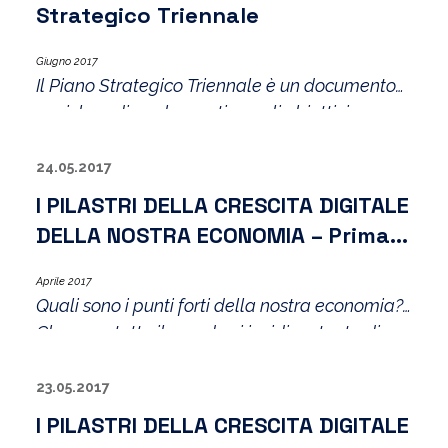
Strategico Triennale
Giugno 2017
Il Piano Strategico Triennale è un documento
enciclopedico, che contiene gli obiettivi
generali, quelli di dettaglio, chi deve fare che
cosa e entro quando. Ora, buttare il cuore oltre
24.05.2017
l’ostacolo va bene, ma “cum juicio”
I PILASTRI DELLA CRESCITA DIGITALE
DELLA NOSTRA ECONOMIA – Prima
Parte
Aprile 2017
Quali sono i punti forti della nostra economia?
Che cosa tutto il mondo ci invidia e tenta di
imitare? In che modo il digitale può rendere
sostenibile il vantaggio competitivo dei nostri
23.05.2017
settori di punta? L’ Italian Way of Life e la
I PILASTRI DELLA CRESCITA DIGITALE
nuova frontiera della Design-Driven