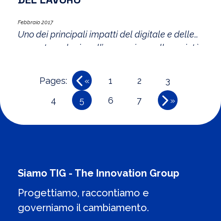
trasformazione digitale. Dicevamo a questo
proposito
Febbraio 2017
Uno dei principali impatti del digitale e delle
nuove tecnologie sull’economia e sulla società
consiste nella trasformazione del lavoro.
Pages:
«
1
2
3
4
5
6
7
»
Siamo TIG - The Innovation Group
Progettiamo, raccontiamo e
governiamo il cambiamento.