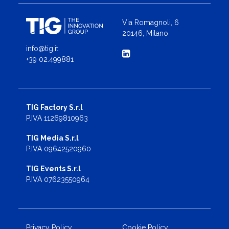
Via Romagnoli, 6
20146, Milano
info@tig.it
+39 02.499881
TIG Factory S.r.l
P.IVA 11269810963
TIG Media S.r.l
P.IVA 09642520960
TIG Events S.r.l
P.IVA 07623550964
Privacy Policy
Cookie Policy