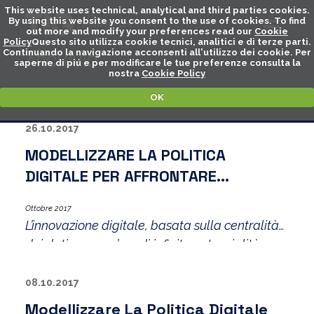
This website uses technical, analytical and third parties cookies.
By using this website you consent to the use of cookies. To find
out more and modify your preferences read our
Cookie
Policy
Questo sito utilizza cookie tecnici, analitici e di terze parti.
Continuando la navigazione acconsenti all'utilizzo dei cookie. Per
ARCHIVIO
saperne di piú e per modificare le tue preferenze consulta la
nostra
Cookie Policy
OK
26.10.2017
MODELLIZZARE LA POLITICA
DIGITALE PER AFFRONTARE
L’INCERTEZZA
Ottobre 2017
L’innovazione digitale, basata sulla centralità
dei dati, apre un’era di infinite potenzialità, ma
anche di profonda incertezza, essa modifica
radicalmente i modi dell’organizzazione
08.10.2017
sociale, di produrre e di distribuire: in una
Modellizzare La Politica Digitale