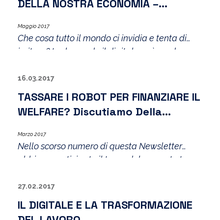
DELLA NOSTRA ECONOMIA –
Innovation.
Seconda Parte
Maggio 2017
Che cosa tutto il mondo ci invidia e tenta di
imitare? In che modo il digitale può rendere
sostenibile il vantaggio competitivo dei nostri
settori di punta?
16.03.2017
TASSARE I ROBOT PER FINANZIARE IL
WELFARE? Discutiamo Della
“modesta Proposta” Di Bill Gates
Marzo 2017
Nello scorso numero di questa Newsletter
abbiamo anticipato il tema del rapporto tra
rivoluzione digitale e il futuro del lavoro;
individuavamo nel “digital skill mismatch” la
27.02.2017
principale criticità che il mercato del lavoro
IL DIGITALE E LA TRASFORMAZIONE
deve affrontare come effetto dei processi di
DEL LAVORO