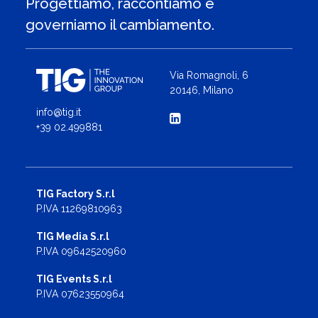
Progettiamo, raccontiamo e
governiamo il cambiamento.
Via Romagnoli, 6
20146, Milano
info@tig.it
+39 02.499881
TIG Factory S.r.l
P.IVA 11269810963
TIG Media S.r.l
P.IVA 09642520960
TIG Events S.r.l
P.IVA 07623550964