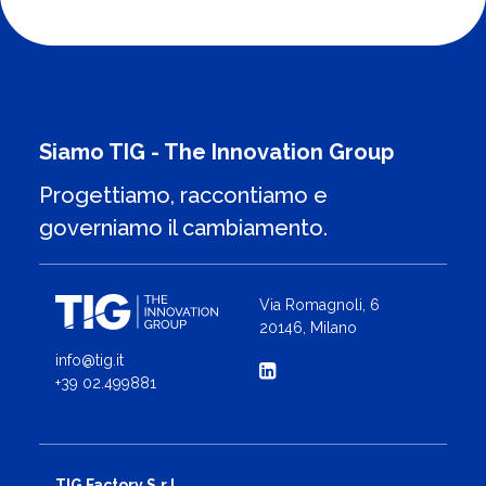
Ricerca italiani e internazionali. Questo articolo
introduce uno dei temi de Summit: quello degli
impatti sociali, etici, di policy e di governance
dell’AI.
Siamo TIG - The Innovation Group
Progettiamo, raccontiamo e
governiamo il cambiamento.
Via Romagnoli, 6
20146, Milano
info@tig.it
+39 02.499881
TIG Factory S.r.l