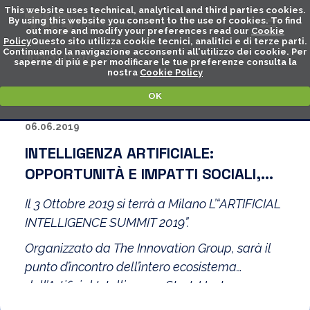
This website uses technical, analytical and third parties cookies.
By using this website you consent to the use of cookies. To find
out more and modify your preferences read our
Cookie
Policy
Questo sito utilizza cookie tecnici, analitici e di terze parti.
Continuando la navigazione acconsenti all'utilizzo dei cookie. Per
ARCHIVIO
saperne di piú e per modificare le tue preferenze consulta la
nostra
Cookie Policy
OK
06.06.2019
INTELLIGENZA ARTIFICIALE:
OPPORTUNITÀ E IMPATTI SOCIALI,
ETICI E DI GOVERNANCE
Il 3 Ottobre 2019 si terrà a Milano L’“ARTIFICIAL
INTELLIGENCE SUMMIT 2019”.
Organizzato da The Innovation Group, sarà il
punto d’incontro dell’intero ecosistema
dell’Artificial Intelligence: Start-Up, Imprese,
Industria ICT, Governo, Università, Centri di