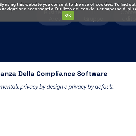
. By using this website you consent to the use of cookies. To find 
o la navigazione acconsenti all'utilizzo dei cookie. Per saperne di pi
Business
Il
Conte
OK
Area
Gruppo
editor
rtanza Della Compliance Software
amentali: privacy by design e privacy by default.