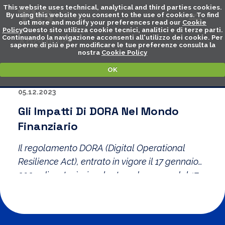
This website uses technical, analytical and third parties cookies.
By using this website you consent to the use of cookies. To find
out more and modify your preferences read our
Cookie
Policy
Questo sito utilizza cookie tecnici, analitici e di terze parti.
Continuando la navigazione acconsenti all'utilizzo dei cookie. Per
ARCHIVIO
saperne di piú e per modificare le tue preferenze consulta la
nostra
Cookie Policy
OK
05.12.2023
Gli Impatti Di DORA Nel Mondo
Finanziario
Il regolamento DORA (Digital Operational
Resilience Act), entrato in vigore il 17 gennaio
2023, diventerà vincolante a decorrere dal 17
gennaio 2025