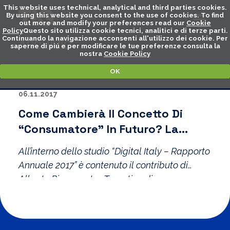
This website uses technical, analytical and third parties cookies.
By using this website you consent to the use of cookies. To find
out more and modify your preferences read our
Cookie
Policy
Questo sito utilizza cookie tecnici, analitici e di terze parti.
Continuando la navigazione acconsenti all'utilizzo dei cookie. Per
ARCHIVIO
saperne di piú e per modificare le tue preferenze consulta la
nostra
Cookie Policy
OK
06.11.2017
Come Cambierà Il Concetto Di
“consumatore” In Futuro? La
Parola Ad Alberto Pirrone E Ivo
All’interno dello studio “Digital Italy – Rapporto
Tarantino
Annuale 2017” è contenuto il contributo di
Alberto Pirrone e Ivo Tarantino di
Altroconsumo.