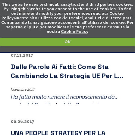
This website uses technical, analytical and third parties cookies.
By using this website you consent to the use of cookies. To find
out more and modify your preferences read our
Cookie
Policy
Questo sito utilizza cookie tecnici, analitici e di terze parti.
Continuando la navigazione acconsenti all'utilizzo dei cookie. Per
ARCHIVIO
saperne di piú e per modificare le tue preferenze consulta la
nostra
Cookie Policy
OK
07.11.2017
Dalle Parole Ai Fatti: Come Sta
Cambiando La Strategia UE Per La
Cybersecurity
Novembre 2017
Ha fatto molto rumore il riconoscimento da
parte del Presidente della Commissione
europea, Jean-Claude Juncker, nel suo
discorso sullo Stato dell’Unione del 13
06.06.2017
settembre scorso, della volontà delle istituzioni
UNA PEOPLE STRATEGY PER LA