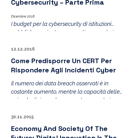
Cybersecurity – Parte Prima
sono singolarmente dei Big Spender sul fronte
della sicurezza delle reti
Dicembre 2016
I budget per la cybersecurity di istituzioni
pubbliche e private sono continuamente in
crescita in tutto il mondo.
12.12.2016
Come Predisporre Un CERT Per
Rispondere Agli Incidenti Cyber
Il numero dei data breach osservati è in
costante aumento, mentre la capacità delle
aziende di rispondere opportunamente in caso
di incidenti, limitando i danni e l’impatto degli
stessi sul business e sull’operatività, è oggi
30.11.2015
molto limitata.
Economy And Society Of The
Future: Digital Innovation Is The