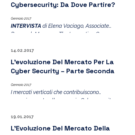
Cybersecurity: Da Dove Partire?
Gennaio 2017
INTERVISTA
di Elena Vaciago, Associate
Research Manager, The Innovation Group a
Francesco Di Maio, Head of Security
Department, ENAV
14.02.2017
L’evoluzione Del Mercato Per La
Cyber Security – Parte Seconda
Gennaio 2017
I mercati verticali che contribuiscono
maggiormente alla spesa in Cybersecurity
sono quello bancario/finanziario e quello
aerospazio/difesa/intelligence. Seguono in
19.01.2017
termini di spesa il settore manifatturiero e
L’Evoluzione Del Mercato Della
quello della Pubblica Amministrazione. I Telco