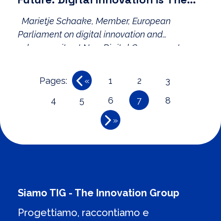
Key
Marietje Schaake, Member, European
Parliament on digital innovation and
cybersecurity at New Digital Government
Summit 2015.
Pages:
«
1
2
3
4
5
6
7
8
»
Siamo TIG - The Innovation Group
Progettiamo, raccontiamo e